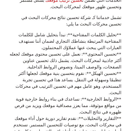
الخدمات التي تضمن ت
حسين ترتيب موقعك
بشكل مستمر
وتحسين ظهور موقعك لمحركات البحث.
تشمل خدماتنا كـ شركة تحسين نتائج محركات البحث في
تحسين محركات البحث ما يلي:
**تحليل الكلمات المفتاحية**: نبدأ بتحليل شامل للكلمات
المفتاحية المرتبطة بنشاطك التجاري لضمان أننا نستهدف
العبارات التي يبحث عنها عملاؤك المحتملون.
**تحسين المحتوى**: نعمل على تحسين محتوى موقعك لجعله
أكثر جاذبية لمحركات البحث. يشمل ذلك تحسين عناوين
الصفحات، والوصف الميتا، ونصوص الروابط الداخلية.
**تحسين الهيكل**: نقوم بتحسين بنية موقعك لجعلها أكثر
تنظيمًا وسهولة في التنقل. يساعد هذا في تحسين تجربة
المستخدم، وهو عامل مهم في تحسين الترتيب في محركات
البحث.
**الروابط الخارجية**: نساعدك في بناء روابط خارجية قوية
من مواقع موثوقة، مما يعزز مصداقية موقعك ويزيد من فرص
ظهوره في نتائج البحث.
**التقارير والتحليلات**: نقدم تقارير دورية حول أداء موقعك
في محركات البحث، مع توصيات للتحسين المستمر. نستخدم