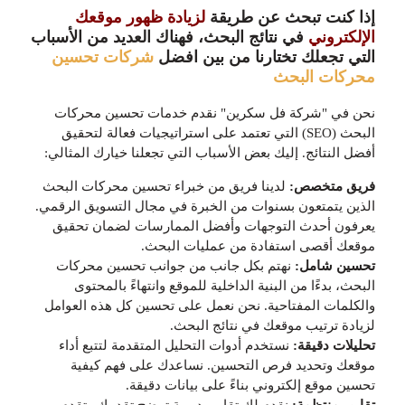
إذا كنت تبحث عن طريقة
لزيادة ظهور موقعك
الإلكتروني
في نتائج البحث، فهناك العديد من الأسباب
التي تجعلك تختارنا من بين افضل
شركات تحسين
محركات البحث
نحن في "شركة فل سكرين" نقدم خدمات تحسين محركات
البحث (SEO) التي تعتمد على استراتيجيات فعالة لتحقيق
أفضل النتائج. إليك بعض الأسباب التي تجعلنا خيارك المثالي:
فريق متخصص:
لدينا فريق من خبراء تحسين محركات البحث
الذين يتمتعون بسنوات من الخبرة في مجال التسويق الرقمي.
يعرفون أحدث التوجهات وأفضل الممارسات لضمان تحقيق
موقعك أقصى استفادة من عمليات البحث.
تحسين شامل:
نهتم بكل جانب من جوانب تحسين محركات
البحث، بدءًا من البنية الداخلية للموقع وانتهاءً بالمحتوى
والكلمات المفتاحية. نحن نعمل على تحسين كل هذه العوامل
لزيادة ترتيب موقعك في نتائج البحث.
تحليلات دقيقة:
نستخدم أدوات التحليل المتقدمة لتتبع أداء
موقعك وتحديد فرص التحسين. نساعدك على فهم كيفية
تحسين موقع إلكتروني بناءً على بيانات دقيقة.
تقارير منتظمة:
نقدم لك تقارير دورية توضح تقدمك وتقدم