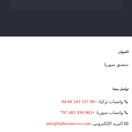
العنوان
دمشق سوريا
تواصل معنا
📞 واتساب تركيا:
+90 537 243 60 94
📞 واتساب سوريا:
+963 930 481 797
📧 البريد الإلكتروني:
info@fullscreen-co.com