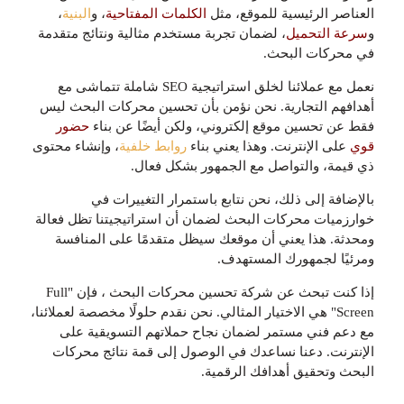
العناصر الرئيسية للموقع، مثل
الكلمات المفتاحية
، و
البنية
،
و
سرعة التحميل
، لضمان تجربة مستخدم مثالية ونتائج متقدمة
في محركات البحث.
نعمل مع عملائنا لخلق استراتيجية SEO شاملة تتماشى مع
أهدافهم التجارية. نحن نؤمن بأن تحسين محركات البحث ليس
فقط عن تحسين موقع إلكتروني، ولكن أيضًا عن بناء
حضور
قوي
على الإنترنت. وهذا يعني بناء
روابط خلفية
، وإنشاء محتوى
ذي قيمة، والتواصل مع الجمهور بشكل فعال.
بالإضافة إلى ذلك، نحن نتابع باستمرار التغييرات في
خوارزميات محركات البحث لضمان أن استراتيجيتنا تظل فعالة
ومحدثة. هذا يعني أن موقعك سيظل متقدمًا على المنافسة
ومرئيًا لجمهورك المستهدف.
إذا كنت تبحث عن شركة تحسين محركات البحث ، فإن "Full
Screen" هي الاختيار المثالي. نحن نقدم حلولًا مخصصة لعملائنا،
مع دعم فني مستمر لضمان نجاح حملاتهم التسويقية على
الإنترنت. دعنا نساعدك في الوصول إلى قمة نتائج محركات
البحث وتحقيق أهدافك الرقمية.