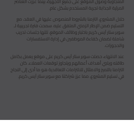
المتجاوبة وصول الموقع على جميع الأجهزة، بينما عززت العناصر
المرئية الجذابة تجربة المستخدم بشكل عام.
خلال المشروع، التزمنا بالشروط المنصوص عليها في العقد، مع
التسليم ضمن الإطار الزمني المتفق عليه. سمحت فترة تجريبية لـ
سوبر ستار آيس كريم باختبار وظائف الموقع، تلتها جلسات تدريب
شاملة لضمان كفاءة الموظفين في إدارة الاستفسارات
والحجوزات.
عند الانتهاء، حصلت سوبر ستار آيس كريم على موقع يعمل بكامل
طاقته ويلبي أهداف أعمالهم ويتجاوز توقعات العملاء. كان
التزامنا بالتميز والامتثال للالتزامات التعاقدية هو ما أدى إلى النجاح
في تسليم المشروع، مما عزز شراكتنا مع سوبر ستار آيس كريم.