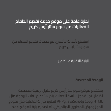
نظرة عامة على موقع خدمة تقديم الطعام
للفعاليات من سوبر ستار آيس كريم
استمتع بأحداث لا تُنسى مع خدمات تقديم الطعام من
سوبر ستار آيس كريم.
البنية التقنية والتطوير
البرمجة المخصصة
يستخدم موقع سوبر ستار آيس كريم حلول برمجة مخصصة
لضمان تجربة حجز سلسة للعملاء. يتم استخدام لغات البرمجة مثل
HTML وCSS وJavaScript وPHP لتطوير ميزات تفاعلية مثل نموذج
الحجز وعرض المحتوى الديناميكي. تم تصميم بنية الموقع لدعم