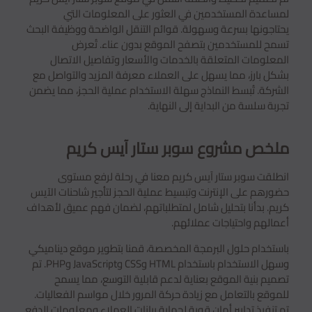
لمساعدة المستخدمين في العثور على المعلومات التي
يحتاجونها بسرعة وسهولة. قوائم التنقل الواضحة ووظيفة البحث
تسمح للمستخدمين بتصفح الموقع بدون عناء. تُعرض
المعلومات المتعلقة بالخدمات والأسعار وتفاصيل الاتصال
بشكل بارز، مما يسهل على العملاء معرفة المزيد والتواصل مع
الشركة. تُبسط النماذج سهلة الاستخدام عملية الحجز، مما يضمن
تجربة سلسة من البداية إلى النهاية.
ملخص مشروع سوبر ستار آيس كريم
انطلقت سوبر ستار آيس كريم معنا في رحلة لرفع مستوى
حضورهم على الإنترنت وتبسيط عملية الحجز لتأجير شاحنات الآيس
كريم. بدأنا بتحليل شامل لمتطلباتهم، لضمان فهم عميق لأهداف
أعمالهم واحتياجات عملائهم.
باستخدام حلول البرمجة المخصصة، قمنا بتطوير موقع ديناميكي
وسهل الاستخدام باستخدام HTML وCSS وJavaScript وPHP. تم
تصميم بنية الموقع بعناية لدعم قابلية التوسع، مما يسمح
للموقع بالتعامل مع زيادة حركة المرور خلال مواسم الفعاليات.
تم تنفيذ تدابير أمان قوية لحماية بيانات العملاء ومعلومات الدفع.