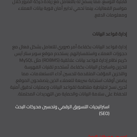
قابلية التوسع، مما يسمح له بالتعامل مع زيادة حركة المرور خلال
مواسم الفعاليات، بينما تحمي تدابير أمان قوية بيانات العملاء
ومعلومات الدفع.
إدارة قواعد البيانات
إدارة قواعد البيانات بكفاءة أمر ضروري للتعامل بشكل فعال مع
حجوزات العملاء واستفساراتهم. يستخدم موقع سوبر ستار آيس
كريم نظام إدارة قواعد بيانات علائقية (RDBMS) مثل MySQL
لتخزين واسترجاع البيانات بكفاءة. تُستخدم تقنيات الفهرسة
والتخزين المؤقت المتقدمة لتحسين أداء الاستعلامات، مما
يضمن أوقات استجابة سريعة للعملاء الذين يتصفحون الموقع.
تُجرى نسخ احتياطية منتظمة لقواعد البيانات وعمليات تدقيق أمنية
للحفاظ على سلامة البيانات والحماية من التهديدات المحتملة.
استراتيجيات التسويق الرقمي وتحسين محركات البحث
(SEO)
تحسين محركات البحث