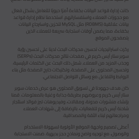
كانت إدارة قواعد البيانات بكفاءة أمرًا حيويًا للتعامل بشكل فعال
مع حجوزات العملاء واستفساراتهم. استخدمنا نظام إدارة قواعد
بيانات علائقية (RDBMS) مثل MySQL لتخزين واسترجاع البيانات
بكفاءة، مما يضمن أوقات استجابة سريعة للعملاء الذين
يتصفحون الموقع.
ركزت استراتيجيات تحسين محركات البحث لدينا على تحسين رؤية
سوبر ستار آيس كريم في صفحات نتائج محركات البحث (SERPs)
وجذب المزيد من العملاء. شمل ذلك البحث عن الكلمات الرئيسية،
وتحسين المحتوى على الصفحة، وتكتيكات خارج الصفحة مثل بناء
الروابط والتفاعل مع وسائل التواصل الاجتماعي.
كان هدف جهودنا في تسويق المحتوى هو عرض خدمات سوبر
ستار آيس كريم وعروضهم بطريقة جذابة وغنية بالمعلومات. قمنا
بإنشاء منشورات مدونة، ومقالات، وفيديوهات تبرز فوائد استئجار
شاحنة آيس كريم للفعاليات، بالإضافة إلى شهادات العملاء
ومراجعاتهم لبناء الثقة والمصداقية.
أعطى تصميم واجهة الموقع الأولوية لسهولة الاستخدام
والوصول، مع توجيه واضح ونماذج حجز بديهية. ضمنت الاستجابة