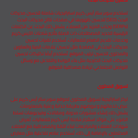
تستخدم سوبر ستار آيس كريم استراتيجيات شاملة لتحسين محركات
البحث (SEO) لتحسين ظهورها في صفحات نتائج محركات البحث
(SERPs) وجذب المزيد من العملاء. يشمل ذلك البحث عن الكلمات
الرئيسية لتحديد المصطلحات ذات الصلة بتأجير شاحنات الآيس كريم
وخدمات تقديم الطعام للفعاليات. تُستخدم تقنيات تحسين
محركات البحث في الصفحة مثل تحسين علامات الميتا والعناوين
والمحتوى لتحسين ترتيب الموقع. تُستخدم أيضًا تكتيكات تحسين
محركات البحث الخارجية مثل بناء الروابط والتفاعل مع وسائل
التواصل الاجتماعي لزيادة مصداقية الموقع.
تسويق المحتوى
تركز استراتيجية تسويق المحتوى لموقع سوبر ستار آيس كريم على
عرض خدماتهم وعروضهم بطريقة جذابة وغنية بالمعلومات.
يشمل ذلك إنشاء منشورات مدونة، ومقالات، وفيديوهات تسلط
الضوء على فوائد استئجار شاحنة آيس كريم للفعاليات. تُعرض
شهادات العملاء والمراجعات لبناء الثقة والمصداقية مع العملاء
المحتملين. بالإضافة إلى ذلك، تُستخدم عناصر تفاعلية مثل معارض