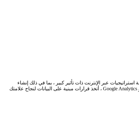
 أتخصص في صياغة استراتيجيات عبر الإنترنت ذات تأثير كبير ، بما في ذلك إنشاء
المحتوى وسرد القصص بصورة بصرية وإدارة وسائل التواصل الاجتماعي وخبرة في تحسين محركات البحث. بدعم من أدوات مثل SEMrush و Google Analytics ، أتخذ قرارات مبنية على البيانات لنجاح علامتك