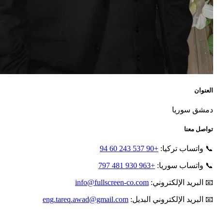
العنوان
دمشق سوريا
تواصل معنا
📞 واتساب تركيا:
+90 537 243 60 94
📞 واتساب سوريا:
+963 930 481 797
📧 البريد الإلكتروني:
info@fullscreen-co.com
📧 البريد الإلكتروني البديل:
eng.tareq.awad@gmail.com