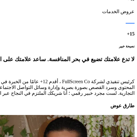
عروض الخدمات
15+
نصيحة خبير
لا تدع علامتك تضيع في بحر المنافسة. ساعد علامتك على الت
كرئيس تنفيذي لشركة creen Co
التجارية. لست مجرد خبير رقمي ؛ أنا شريكك الملتزم في النجاح عبر الإنترنت. اختر FullScreen Co لتجربة علامة تجار
طارق عوض