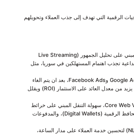
ملة من التقنيات والاستراتيجيات الرقمية التي تهدف إلى جذب العملاء وتحويلهم
توظيف الفيديوهات الترويجية عالية الجودة، والبث المباشر المبني على تحليل الجمهور (Live Streaming
قة إبداعية تجذب اهتمام المستهلكين في سوريا، مثل
استثمار الحملات الإعلانية باستخدام منصات مثل Google Ads وFacebook Ads، بعد ان يتم الغاء
الحظر عليها , مع الاستفادة من تحليلات البيانات الضخمة (Big Data Analytics) لاستهداف شرائح دقيقة مما يزيد من معدل العائد على الاستثمار (ROI) ويقلل
مع تحسين Core Web Vitals، سهولة التنقل المبني على خرائط
الرحلة التفاعلية (Customer Journey Maps)، وتجربة دفع رقمية آمنة وسلسة مع خيارات متعددة مثل المحافظ الرقمية (Digital Wallets)، والمدفوعات
دمج Chatbots ذكية مدعومة بمعالجة اللغة الطبيعية (NLP) لتحسين خدمة العملاء على مدار الساعة،