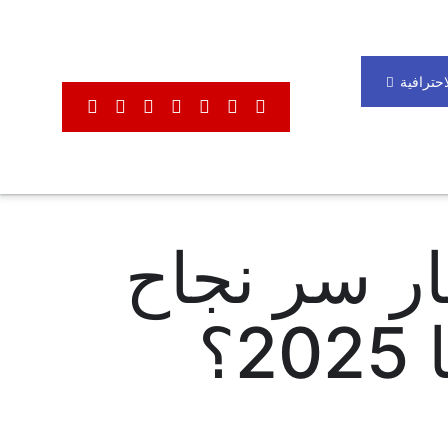
لاحترافية
ار سر نجاح
؟