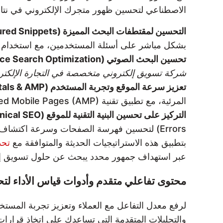
الاصطناعي لتحسين ظهور متجرك الإلكتروني في نتائج البحث،
التحسين لمقتطفات البحث المميزة (Featured Snippets) وتقنية البحث التوليدية (Search Generative Experience – SGE):
بشكل مباشر على أسئلة المستخدمين، مع استخدام تنسيقات منظمة مثل JSON-LD لتسهيل
تحسين البحث الصوتي (Voice Search Optimization):
شركة تسويق إلكتروني متخصصة في التجارة الإلكتروني
تعزيز سرعة الموقع وتجربة المستخدم (Core Web Vitals & AMP):
المرئية، مع تطبيق تقنية Accelerated Mobile Pages (AMP) لتقديم تجربة سلسة وسريعة على الهواتف المحمولة، وهو عامل مهم في تصنيف Google.
التركيز على تحسين البنية التقنية للموقع (Technical SEO):
Errors) لتحسين فهرسة الصفحات وسرعة اكتشاف المحتوى الجديد.
بتطبيق هذه الاستراتيجيات الحديثة والمتوافقة مع
تحديثات
عبر استهداف جمهور محدد يبحث عن حلول تسويق إلك
محتوى تفاعلي متقدم وأدوات قياس الأداء لتح
والتحليلات المتقدمة التي تساعدك على اتخاذ قرارا