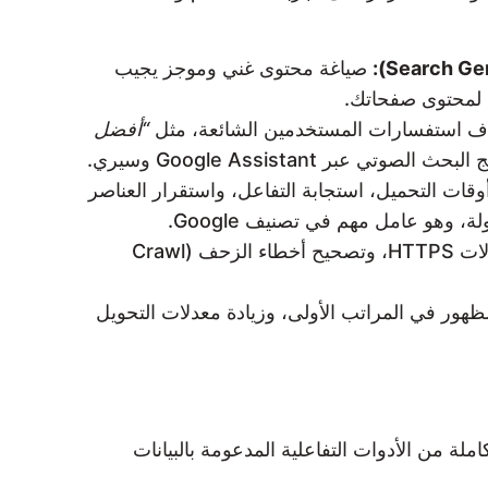
صياغة محتوى غني وموجز يجيب
هدف استفسارات المستخدمين الشائعة، مثل
“أفضل
عبر Google Assistant وسيري.
ر Core Web Vitals لتحسين أوقات التحميل، استجابة التفاعل، واستقرار العناصر
تحسين خريطة الموقع (Sitemap)، استخدام بروتوكولات HTTPS، وتصحيح أخطاء الزحف (Crawl
ظهور في المراتب الأولى، وزيادة معدلات التحويل
زيز تجربة المستخدم في متجرك الإلكتروني، تقدم FullScreen Co مجموعة متكاملة من الأدوات التفاعلية المدعومة بالبيانات