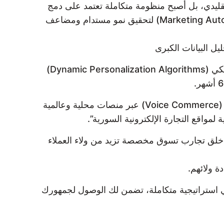
قليدي، بل أصبح منظومة متكاملة تعتمد على دمج
أحدث تقنيات الذكاء الاصطناعي، تحليلات البيانات الكبرى (Big Data Analytics)، وأتمتة التسويق الذكية (Marketing Automation) لتحقيق نمو مستدام ومضاعف
ليل البيانات الكبرى
بات استخدام تقنيات مثل التعلم الآلي (Machine Learning) لتحليل سلوك العملاء، وخوارزميات التخصيص الديناميكي (Dynamic Personalization Algorithms)
سوف تتجه الأسواق السورية الرقمية نحو تبني تقنيات الواقع المعزز (Augmented Reality) والتجارة عبر الصوت (Voice Commerce) عبر منصات محلية وعالمية
تهم بهدف خلق تجارب تسوق مخصصة تزيد من ولاء العملاء
ي استراتيجية متكاملة، تضمن لك الوصول لجمهورك