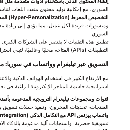
إنشاء المحتوى الذكي باستخدام أدوات متقدمة مثل Jasper، Copy.ai، وSynthesia:
السوري، مع إمكانية توليد محتوى متعدد اللغات لتناسب
التخصيص المفرط (Hyper-Personalization) المدعوم بالذكاء الاصطناعي:
السوري.
التطبيقات (APIs) المتاحة محليًا وعالميًا، لتبني استراتيجية تسويق إلكتروني تعتمد على الذكاء الاصطناعي مع تكاليف تشغيل معقولة وعوائد مرتفعة.
التسويق عبر تيليغرام وواتساب في سوريا: مستق
مع الارتفاع الكبير في استخدام الهواتف الذكية وال
استراتيجية حاسمة للمتاجر الإلكترونية الراغبة في تع
قنوات ومجموعات تيليغرام الترويجية المدعومة بأتمتة المحتوى (omation
المنتجات، تحديثات المخزون، وتنفيذ حملات تسويق ب
واتساب بيزنس API مع التكامل الذكي (Smart Integration):
تسويقية حصرية، واستجابات آلية مدعومة بالذكاء الا