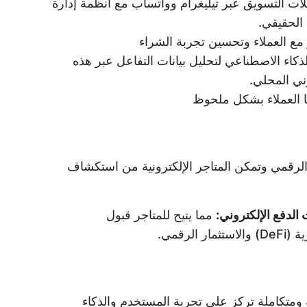
ات التسويق عبر تيليغرام وواتساب مع أنظمة إدارة
الحقيقي.
مع العملاء وتحسين تجربة الشراء
 ذلك، سيتم اعتماد المسوقون في سوريا على تقنيات الأتمتة التسويقية (Marketing Automation) والذكاء الاصطناعي لتحليل بيانات التفاعل عبر هذه
ني المحلي.
ا العملاء بشكل ملحوظ
بني تقنيات Web3، التي تعيد تعريف تجربة التسوق الرقمي وتمكن المتاجر الإلكترونية من استكشاف
مما يتيح للمتاجر قبول
قمي.
 في خوارزميات Google لعام 2025، بات من الضروري اعتماد استراتيجيات SEO متقدمة ومتكاملة تركز على تجربة المستخدم والذكاء