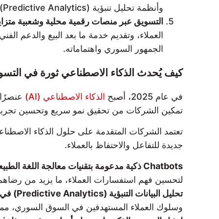
وأنظمة تحليل تنبؤية (Predictive Analytics) لتخصيص العروض والحملات التسويقية بشكل دقيق حسب سلوك المستخدمين.
التسويق عبر منصات رقمية محلية وشعبية متزاي
الجمهور السوري واهتماماته.
كيف يُحدث الذكاء الاصطناعي ثورة في التسويق ا
في عام 2025، أصبح
الذكاء الاصطناعي (AI)
عنصرًا 
تمكين الشركات من تحقيق نمو سريع وتحسين تجربة
جديدة للتفاعل والاحتفاظ بالعملاء.
Chatbots ذكية مدعومة بتقنيات معالجة اللغة الطبيعية (NLP):
لتحسين فهم استفسارات العملاء، ما يزيد من رضاهم و
تحليل البيانات التنبؤية (Predictive Analytics) في التسويق المحلي:
وسلوك العملاء المستهدفين في السوق السوري، مما 