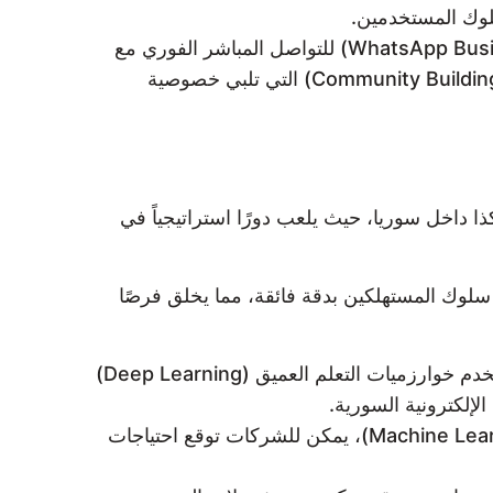
استغلال قنوات مثل تيليغرام وواتساب بيزنس (WhatsApp Business API) للتواصل المباشر الفوري مع
العملاء، وتقديم خدمة ما بعد البيع والدعم الفني بفعالية عالية، مع تنفيذ استراتيجيات بناء المجتمعات الرقمية (Community Building) التي تلبي خصوصية
ذا داخل سوريا، حيث يلعب دورًا استراتيجياً في
ذكاء الاصطناعي لتحليل البيانات الكبيرة (Big Data Analytics) وفهم أنماط سلوك المستهلكين بدقة فائقة، مما يخلق فرصًا
توفر دعمًا فوريًا ومخصصًا على مدار الساعة، وتُستخدم خوارزميات التعلم العميق (Deep Learning)
لإلكترونية السورية.
من خلال نماذج التعلم الآلي (Machine Learning Models)، يمكن للشركات توقع احتياجات