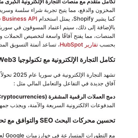
تكامل متقدم مع منصات التجارة الإلكترونية الكبرى مثل Shopify وoCommerce
المخزون والدفع، مما يتيح تجربة شراء سلسة وسريعة،
كما يشير Shopify، يمثل استخدام
WhatsApp Business API وTelegram
المنصات، مما يفتح آفاقًا واسعة لتخصيص الحملات و
بحسب
تقارير HubSpot
، تساعد أتمتة التسويق الم
تكامل التجارة الإلكترونية مع تكنولوجيا Web3 وأنظمة الدفع الرقمي المتقدمة في سوريا 2025
آفاق جديدة في التفاعل والتعامل المالي مثل :
دمج العملات الرقمية المشفرة (Cryptocurrencies) مثل البيتكوين (Bitcoin) والإيثيريوم (Ethereum) في بوابات الدفع الإلكتروني:
المدفوعات الالكترونية السريعة والآمنة، ويجذب جمهوراً متزايداً 
تحسين محركات البحث SEO والتوافق مع تحديثات Google 2025 لضمان تصدر نتائج البحث