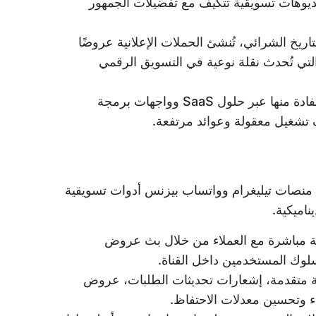
يوهات تسويقية تتكيف مع تفضيلات الجمهور
اريخ الشرائي، تُنشئ الحملات الإعلانية عروضًا
يل بنسبة تصل إلى 40%، ويُعد من أحدث التقنيات التي تُحدث نقلة نوعية في التسويق الرقمي
تطبيق هذه التقنيات لا يقتصر على الشركات الكبرى فقط، بل يمكن للشركات الصغيرة والمتوسطة في سوريا الاستفادة منها عبر حلول SaaS وواجهات برمجة
حت منصات تيليغرام وواتساب بيزنس أدوات تسويقية
ناميكية.
ية مباشرة مع العملاء من خلال بث عروض
لوك المستخدمين داخل القناة.
ة متقدمة، إشعارات تحديثات الطلبات، عروض
اء وتحسين معدلات الاحتفاظ.