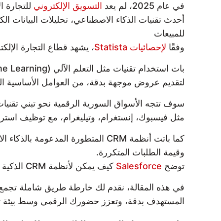
في عام 2025، لم يعد
التسويق الإلكتروني
للتجارة ا
للمبيعات
وفقًا
لإحصائيات Statista
، يشهد قطاع التجارة الإلكتر
لتقديم عروض موجهة بدقة، من العوامل الأساسية التي ترفع معدلات
مثل فيسبوك، إنستغرام، وتيليغرام، مع توظيف استراتيجيات SEO متقدمة و”خدمات تحسين محركات البحث المحلية لمواقع التجارة الإ
كما باتت أنظمة CRM المتطورة المد
وقيمة الطلبات المتكررة.
توضح
Salesforce
كيف يمكن لأنظمة CRM الذكية المدعومة بالذكاء الاصطناعي تحسين إدارة علاقات العملاء وزيادة ولائهم.
في هذه المقالة، نقدم لك خارطة طريق شاملة تجمع 
المستهدف بدقة، وتعزز حضورك الرقمي وسط بيئة تن