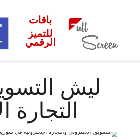
باقات
ال
للتميز
الرقمي
ليش التسويق
التجارة الإ