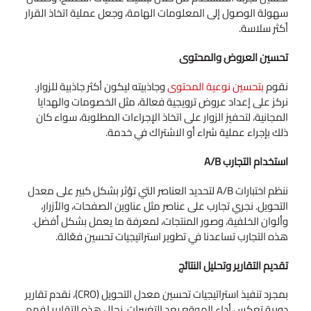
سهولة الوصول إلى المعلومات الهامة، وجعل عملية اتخاذ القرار
أكثر سلاسة.
تحسين العروض والمحتوى
نقوم
بتحسين نوعية المحتوى
وجاذبيته ليكون أكثر جاذبية للزوار.
نركز على إعداد عروض ترويجية فعالة، مثل الخصومات والهدايا
المجانية، لتحفيز الزوار على اتخاذ الإجراءات المطلوبة، سواء كان
ذلك بإجراء عملية شراء أو الاشتراك في خدمة.
استخدام التجارب A/B
ننظم اختبارات A/B لتحديد العناصر التي تؤثر بشكل كبير على معدل
التحويل. نجري تجارب على عناصر مثل عناوين الصفحات، والأزرار،
وألوان الخلفية، وصور المنتجات، لمعرفة ما يعمل بشكل أفضل.
هذه التجارب تساعدنا في تطوير استراتيجيات تحسين فعّالة.
تقديم التقارير وتحليل النتائج
بمجرد تنفيذ استراتيجيات تحسين معدل التحويل (CRO)، نقدم تقارير
دورية تعكس أداء الموقع بعد التغييرات. نحلل هذه التقارير لفهم