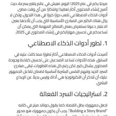
مرحبًا بكم في عام 2025! اليوم، نعيش في عالم يتغير بسرعة، حيث
أصبح إنشاء المحتوى أكثر تعقيدًا وابتكارًا من أي وقت مضى.
أدوات الذكاء الاصطناعي تلعب دورًا كبيرًا في هذا التحول، ولكن لا
يزال هناك الكثير من المبادئ الأساسية التي يجب أن نأخذها بعين
الاعتبار. دعونا نستعرض بعض النصائح المهمة التي يمكن أن
تساعدكم في تحسين مهاراتكم في إنشاء المحتوى في 2025.
1. تطور أدوات الذكاء الاصطناعي
أصبحت أدوات الذكاء الاصطناعي أكثر تطورًا مما كانت عليه في
السابق. هذه الأدوات تساعد المبدعين على تحسين كفاءة وجودة
المحتوى بشكل كبير. لكن رغم كل هذه التطورات، تبقى مبادئ
السرد الجيد وفهم النفس البشرية أساسية لضمان تفاعل الجمهور.
عليك أن تتذكر أن التكنولوجيا هي أداة، وليس بديلاً عن الإبداع
البشري.
2. استراتيجيات السرد الفعالة
اجعل جمهورك بطل القصة: كما يقول دونالد ميلر في كتابه
“Building a Story Brand”، يجب أن يكون جمهورك هو محور