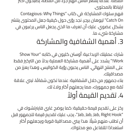
القصة. عندما يشعر الناس أنهم جزء من القصة، يصبحون أكثر
ارتباطًا بالمحتوى.
فهم سلوك المشاركة: في كتاب “Contagious: Why Things
Catch On” ليوهان برجر، نجد رؤى حول كيفية جعل المحتوى ينتشر
بشكل عضوي. عليك أن تعرف ما الذي يجعل الناس يرغبون في
مشاركة شيء ما.
3. أهمية الشفافية والمشاركة
شارك عمليتك الإبداعية: أوستن كليون في كتابه “Show Your
Work!” يشدد على أهمية مشاركة العملية بدلاً من التركيز فقط
على المنتج النهائي. الناس يحبون رؤية الكواليس، وهذا يعزز من
مصداقيتك.
بناء جمهور من خلال الشفافية: عندما تكون شفافًا، تبني علاقة
ثقة مع جمهورك، مما يجعلهم أكثر ولاءً لك.
4. تقديم القيمة أولاً
ركز على تقديم قيمة حقيقية: كما يوضح غاري فاينرتشوك في
“Jab, Jab, Jab, Right Hook”، يجب عليك تقديم قيمة للجمهور قبل
أن تطلب منهم شيئًا. هذا يبني مصداقية قوية ويجعلهم أكثر
استعدادًا للتفاعل مع محتواك.