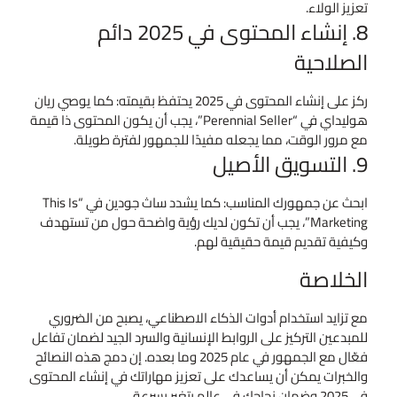
تعزيز الولاء.
8. إنشاء المحتوى في 2025 دائم
الصلاحية
ركز على إنشاء المحتوى في 2025 يحتفظ بقيمته: كما يوصي ريان
هوليداي في “Perennial Seller”، يجب أن يكون المحتوى ذا قيمة
مع مرور الوقت، مما يجعله مفيدًا للجمهور لفترة طويلة.
9. التسويق الأصيل
ابحث عن جمهورك المناسب: كما يشدد ساث جودين في “This Is
Marketing”، يجب أن تكون لديك رؤية واضحة حول من تستهدف
وكيفية تقديم قيمة حقيقية لهم.
الخلاصة
مع تزايد استخدام أدوات الذكاء الاصطناعي، يصبح من الضروري
للمبدعين التركيز على الروابط الإنسانية والسرد الجيد لضمان تفاعل
فعّال مع الجمهور في عام 2025 وما بعده. إن دمج هذه النصائح
والخبرات يمكن أن يساعدك على تعزيز مهاراتك في إنشاء المحتوى
في 2025 وضمان نجاحك في عالم يتغير بسرعة.