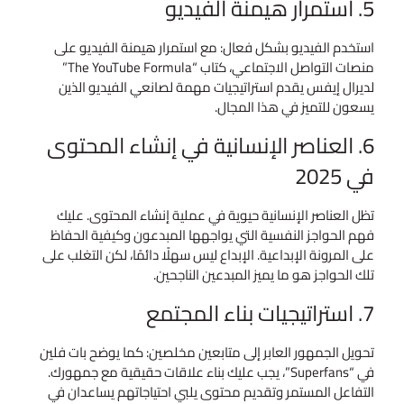
5. استمرار هيمنة الفيديو
استخدم الفيديو بشكل فعال: مع استمرار هيمنة الفيديو على
منصات التواصل الاجتماعي، كتاب “The YouTube Formula”
لديرال إيفس يقدم استراتيجيات مهمة لصانعي الفيديو الذين
يسعون للتميز في هذا المجال.
6. العناصر الإنسانية في إنشاء المحتوى
في 2025
تظل العناصر الإنسانية حيوية في عملية إنشاء المحتوى. عليك
فهم الحواجز النفسية التي يواجهها المبدعون وكيفية الحفاظ
على المرونة الإبداعية. الإبداع ليس سهلًا دائمًا، لكن التغلب على
تلك الحواجز هو ما يميز المبدعين الناجحين.
7. استراتيجيات بناء المجتمع
تحويل الجمهور العابر إلى متابعين مخلصين: كما يوضح بات فلين
في “Superfans”، يجب عليك بناء علاقات حقيقية مع جمهورك.
التفاعل المستمر وتقديم محتوى يلبي احتياجاتهم يساعدان في