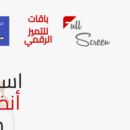
باقات
ال
للتميز
الرقمي
است
أنظ
م