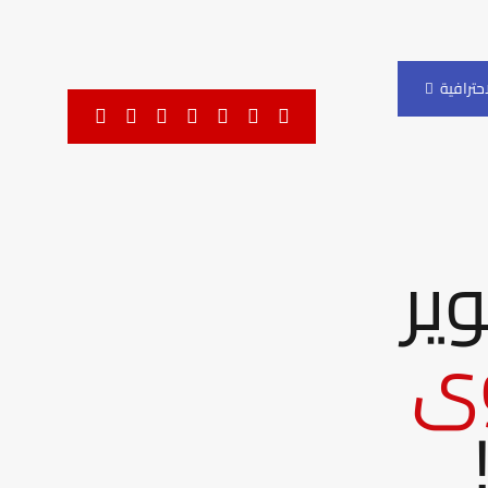
احترافية
ير
وى