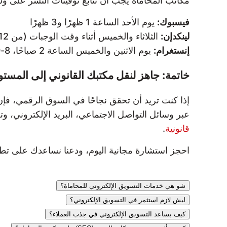
مكاتب المحاماة يجب أن تتابع توقيتات النشر على و
فيسبوك:
يوم الأحد الساعة 1 ظهرًا و3 ظهرًا
لينكدإن:
الثلاثاء والخميس أثناء وقت الوجبات (من 12 ظهرًا إلى 2 ظهرًا)
إنستغرام:
يوم الاثنين والخميس الساعة 2 صباحًا، 8-9 صباحًا، و5 مساءً
خاتمة: جاهز لنقل مكتبك القانوني إلى المستو
إذا كنت تريد أن تحقق نجاحًا في السوق الرقمي، فإن
عبر وسائل التواصل الاجتماعي، البريد الإلكتروني، 
قانونية
.
احجز استشارة مجانية اليوم، ودعنا نساعدك على تط
شو هي خدمات التسويق الإلكتروني للمحاماة؟
ليش لازم استثمر في التسويق الإلكتروني؟
كيف بساعد التسويق الإلكتروني في جذب العملاء؟