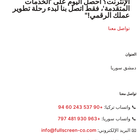
الإنترنت؟ احصل اليوم على 'الخدمات
المتقدمة'، فقط اتصل بنا لبدء رحلة تطوير
عملك الرقمي!"
تواصل معنا
العنوان
دمشق سوريا
تواصل معنا
📞 واتساب تركيا:
+90 537 243 60 94
📞 واتساب سوريا:
+963 930 481 797
📧 البريد الإلكتروني:
info@fullscreen-co.com