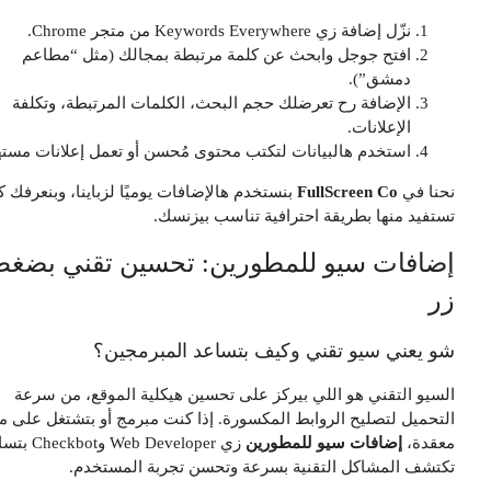
نزّل إضافة زي Keywords Everywhere من متجر Chrome.
افتح جوجل وابحث عن كلمة مرتبطة بمجالك (مثل “مطاعم
دمشق”).
الإضافة رح تعرضلك حجم البحث، الكلمات المرتبطة، وتكلفة
الإعلانات.
استخدم هالبيانات لتكتب محتوى مُحسن أو تعمل إعلانات مستهدفة.
حنا في
FullScreen Co
بنستخدم هالإضافات يوميًا لزباينا، وبنعرفك كيف
ستفيد منها بطريقة احترافية تناسب بيزنسك.
ضافات سيو للمطورين: تحسين تقني بضغطة
ر
و يعني سيو تقني وكيف بتساعد المبرمجين؟
لسيو التقني هو اللي بيركز على تحسين هيكلية الموقع، من سرعة
لتحميل لتصليح الروابط المكسورة. إذا كنت مبرمج أو بتشتغل على مواقع
عقدة،
إضافات سيو للمطورين
زي Web Developer وCheckbot بتساعدك
كتشف المشاكل التقنية بسرعة وتحسن تجربة المستخدم.