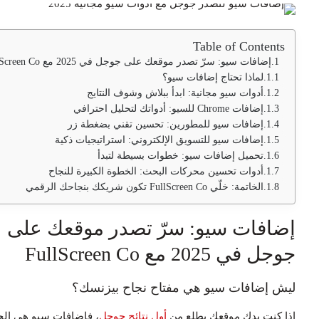
Table of Contents
إضافات سيو: سرّ تصدر موقعك على جوجل في 2025 مع FullScreen Co
لماذا تحتاج إضافات سيو؟
أدوات سيو مجانية: ابدأ ببلاش وشوف النتايج
إضافات Chrome للسيو: أدواتك لتحليل احترافي
إضافات سيو للمطورين: تحسين تقني بضغطة زر
إضافات سيو للتسويق الإلكتروني: استراتيجيات ذكية
تحميل إضافات سيو: خطوات بسيطة لتبدأ
أدوات تحسين محركات البحث: الخطوة الكبيرة للنجاح
الخاتمة: خلّي FullScreen Co تكون شريكك بنجاحك الرقمي
ضافات سيو: سرّ تصدر موقعك على
جل في 2025 مع FullScreen Co
يش إضافات سيو هي مفتاح نجاح بيزنسك؟
ذا كنت بدك موقعك يطلع من
أول نتائج جوجل
، فإضافات سيو هي الحل