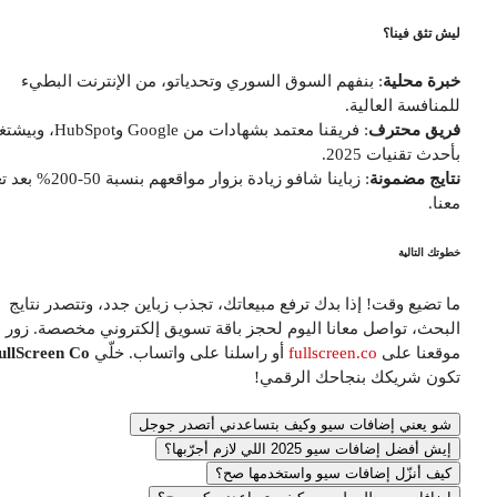
يش تثق فينا؟
برة محلية
: بنفهم السوق السوري وتحدياتو، من الإنترنت البطيء
لمنافسة العالية.
ريق محترف
: فريقنا معتمد بشهادات من Google وHubSpot، وبيشتغل
حدث تقنيات 2025.
تايج مضمونة
: زباينا شافو زيادة بزوار مواقعهم بنسبة 50-200% بعد تعاونهم
عنا.
وتك التالية
ا تضيع وقت! إذا بدك ترفع مبيعاتك، تجذب زباين جدد، وتتصدر نتايج
لبحث، تواصل معانا اليوم لحجز باقة تسويق إلكتروني مخصصة. زور
وقعنا على
fullscreen.co
أو راسلنا على واتساب. خلّي
FullScreen Co
كون شريكك بنجاحك الرقمي!
شو يعني إضافات سيو وكيف بتساعدني أتصدر جوجل
إيش أفضل إضافات سيو 2025 اللي لازم أجرّبها؟
كيف أنزّل إضافات سيو واستخدمها صح؟