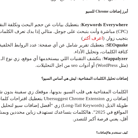
رز إضافات Chrome للسيو
Keywords Everywher
: بتعطيك بيانات عن حجم البحث وتكلفة النقرة
(CPC) مباشرة وأنت بتبحث على جوجل. مثالي إذا بدك تعرف الكلمات اللي
تجيب زوار. (
اعرف أكتر
)
SEOquak
: بتعطيك تقرير شامل عن أي صفحة: عدد الروابط الخلفية،
ثافة الكلمات، وتحليل الأداء.
Wappalyze
: بتكشف التقنيات اللي بيستخدمها أي موقع، زي نوع الـ CMS
WordPre) أو أدوات seo من اجل التحليلات.
ضافات تحليل الكلمات المفتاحية: ليش هي أساس السيو؟
لكلمات المفتاحية هي قلب السيو. بدونها، موقعك زي سفينة بدون شراع.
إضافات زي Ubersuggest Chrome Extension بتعطيك اقتراحات كلمات
طويلة الذيل (Long-Tail Keywords) زي “أفضل إضافات سيو لتحليل
المواقع في 2025”. هالكلمات بتساعدك تستهدف زباين محددين وبمنافسة
قل، يعني فرصة أكبر للتصدر.
ف تستخدم هالإضافات؟