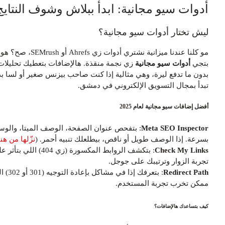
دوات سيو مجانية: ابدأ ببلاش وشوف النتايج
يش تختار أدوات سيو مجانية؟
مو كلنا عندنا ميزانية نشتري أدوات زي Ahrefs أو SEMrush، صح؟ هون
تجي
أدوات سيو مجانية
زي نجمة منقذة. هالإضافات بتعطيك تحليلات قوية
دون ما تدفع ليرة، وهي مثالية إذا كنت صاحب بيزنس صغير أو لسا بدك
بدأ بمجال التسويق الإلكتروني في دمشق.
ضل إضافات سيو مجانية لعام 2025
Meta SEO Inspecto
: بتفحص عنوان الصفحة، الوصف الميتا، والوسوم
سرعة. إذا الوصف طويل أو ناقص، بيطلعلك تنبيه أحمر. (
نزّلها من هنا
)
Check My Link
: بتكشف الروابط المكسورة (زي 404) اللي بتأثر على
جربة الزوار وترتيبك على جوجل.
Redirect Pat
: بتعرفك إذا في مشاكل بإعادة التوجيه (301 أو 302) اللي
مكن تخرب تجربة المستخدم.
ف بتساعدك هالإضافات؟