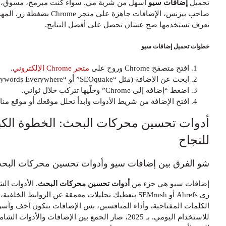
حميل
إضافات سيو
أسهل من شربة مي. سواء كنت مبرمج، مسوق، أو
صاحب بيزنس، الإضافات جاهزة على متجر Chrome بضغطة زر. المهم إنك
عرف تستخدمها صح عشان تحصل على أفضل النتايج.
طوات تحميل إضافات سيو
افتح متصفح Chrome وروح على
متجر Chrome الإلكتروني
.
ابحث عن الإضافة (مثل “SEOquake” أو “Keywords Everywhere”).
اضغط “إضافة إلى Chrome” وخلّيها تتركب خلال ثواني.
افتح الإضافة من شريط الأدوات وابدأ تحلل موقعك أو موقع منافسك.
دوات تحسين محركات البحث: الخطوة الكبيرة
لنجاح
و الفرق بين إضافات سيو وأدوات تحسين محركات البحث؟
ضافات سيو هي جزء من
أدوات تحسين محركات البحث
. الأدوات الشاملة
زي Ahrefs أو SEMrush بتعطيك تحليلات معمقة عن الروابط الخلفية،
لكلمات المفتاحية، وأداء المنافسين، بس الإضافات بتكون أخف وأسرع
للاستخدام اليومي. بـ 2025، صار الجمع بين الإضافات والأدوات الشاملة هو