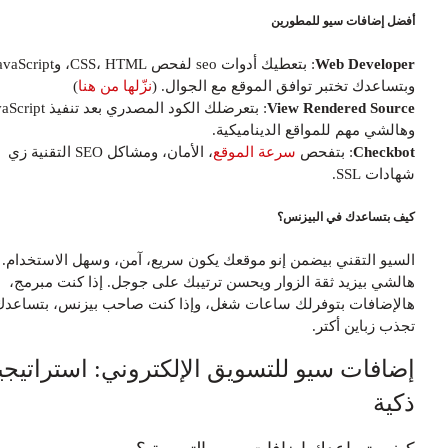
فضل إضافات سيو للمطورين
Web Develope
: بتعطيك أدوات seo لفحص CSS، HTML، وJavaScript،
بتساعدك تختبر توافق الموقع مع الجوال. (
نزّلها من هنا
)
View Rendered Sourc
: بتعرضلك الكود المصدري بعد تنفيذ JavaScript،
هالشي مهم للمواقع الديناميكية.
Checkbo
: بتفحص
سرعة الموقع
، الأمان، ومشاكل SEO التقنية زي
ادات SSL.
يف بتساعدك في البيزنس؟
لسيو التقني بيضمن إنو موقعك يكون سريع، آمن، وسهل الاستخدام.
الشي بيزيد ثقة الزوار ويحسن ترتيبك على جوجل. إذا كنت مبرمج،
الإضافات بتوفرلك ساعات شغل، وإذا كنت صاحب بيزنس، بتساعدك
جذب زباين أكتر.
ضافات سيو للتسويق الإلكتروني: استراتيجيات
كية