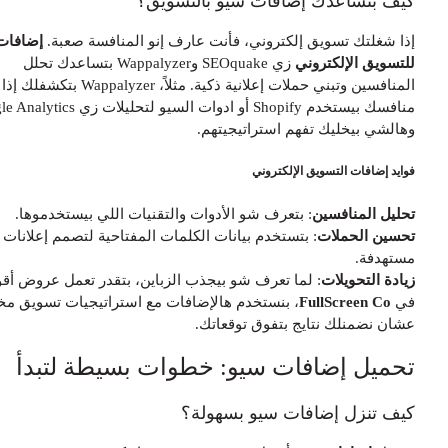
يف بتساعدك إضافات سيو بالتسويق؟
ذا شغلتك تسويق إلكتروني، فأنت عارف إنو المنافسة صعبة.
إضافات سيو
لتسويق الإلكتروني
زي SEOquake وWappalyzer بتساعدك تحلل
المنافسين وتبني حملات إعلانية ذكية. مثلاً، Wappalyzer بتكشفلك إذا
منافسك بيستخدم Shopify أو ادوات السيو لتحليلات زي Google Analytics،
هالشي بيخليك تفهم استراتيجيتهم.
وايد إضافات التسويق الإلكتروني
حليل المنافسين
: بتعرف شو الأدوات والتقنيات اللي بيستخدموها.
حسين الحملات
: بتستخدم بيانات الكلمات المفتاحية لتصمم إعلانات
ستهدفة.
يادة التحويلات
: لما تعرف شو بيجذب الزباين، بتقدر تعمل عروض أقوى.
ي
FullScreen Co
، بنستخدم هالإضافات مع استراتيجيات تسويق مخصصة
شان نضمنلك نتايج بتفوق توقعاتك.
حميل إضافات سيو: خطوات بسيطة لتبدأ
يف تنزل إضافات سيو بسهولة؟