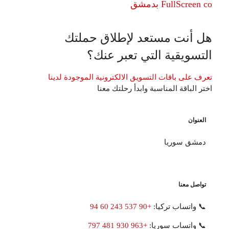
FullScreen c بدمشق
ل أنت مستعد لإطلاق حملتك
لتسويقية التي تعبر عنك؟
عرف على باقات التسويق الالكترونية الموجودة لدينا
ختر الباقة المناسبة وابدأ رحلتك معنا
العنوان
دمشق سوريا
تواصل معنا
📞 واتساب تركيا:
+90 537 243 60 94
📞 واتساب سوريا:
+963 930 481 797