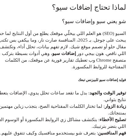
ماذا تحتاج إضافات سيو؟
و يعني سيو وإضافات سيو؟
السيو (SEO) هو العلم اللي بيخلّي موقعك يطلع من أول النتايج لما حدا
يبحث على جوجل. بـ 2025، المنافسة صارت نار، وما بيكفي بس تكتب
قال حلو أو تصمم موقع شيك. لازم تفهم بيانات، تحلل أداء، وتكتشف شو
للي ناقص. هون بيجي دور
إضافات سيو
، وهي أدوات بسيطة بتركب على
متصفح Chrome وب تعطيك تقارير فورية عن موقعك، من الكلمات
لمفتاحية للروابط المكسورة.
وايد إضافات سيو للبيزنس تبعك
وفير الوقت والجهد
: بدل ما تقعد ساعات تحلل يدوي، الإضافات بتعطيك
تايج بثواني.
يادة الزوار
: لما تختار الكلمات المفتاحية الصح، بتجذب زباين مهتمين
منتجاتك.
صليح الأخطاء
: بتكتشف مشاكل زي الروابط المكسورة أو الوسوم الغلط
للي بتضر بترتيبك.
هم المنافسين
: بتعرف شو بيستخدمو منافسيك وكيف تتفوق عليهم.