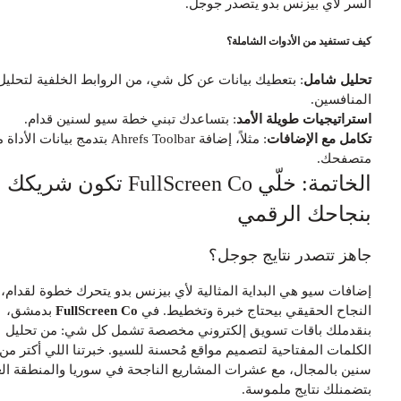
لسر لأي بيزنس بدو يتصدر جوجل.
يف تستفيد من الأدوات الشاملة؟
حليل شامل
: بتعطيك بيانات عن كل شي، من الروابط الخلفية لتحليل
لمنافسين.
ستراتيجيات طويلة الأمد
: بتساعدك تبني خطة سيو لسنين قدام.
كامل مع الإضافات
: مثلاً، إضافة Ahrefs Toolbar بتدمج بيانات الأداة مع
تصفحك.
الخاتمة: خلّي FullScreen Co تكون شريكك
نجاحك الرقمي
اهز تتصدر نتايج جوجل؟
ضافات سيو هي البداية المثالية لأي بيزنس بدو يتحرك خطوة لقدام، بس
لنجاح الحقيقي بيحتاج خبرة وتخطيط. في
FullScreen Co
بدمشق،
نقدملك باقات تسويق إلكتروني مخصصة تشمل كل شي: من تحليل
الكلمات المفتاحية لتصميم مواقع مُحسنة للسيو. خبرتنا اللي أكتر من 5
نين بالمجال، مع عشرات المشاريع الناجحة في سوريا والمنطقة العربية،
تضمنلك نتايج ملموسة.