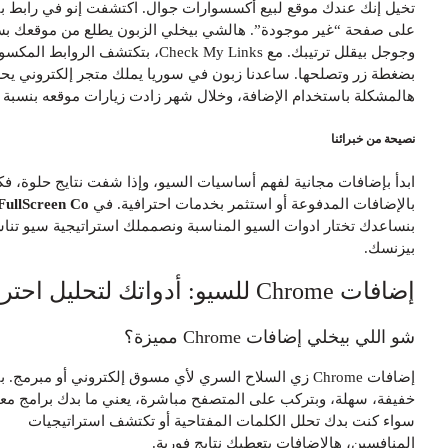
خيل إنك عندك موقع لبيع أكسسوارات جوال. اكتشفت إنو في رابط بيودي
لى صفحة “غير موجودة”. هالشي بيخلي الزبون يطلع من موقعك بسرعة،
وجوجل بيقلل ترتيبك. مع Check My Links، بتكتشف الروابط المكسورة
ضغطة زر وتصلحها. ساعدنا زبون في سوريا يملك متجر إلكتروني يحل
المشكلة باستخدام الإضافة، وخلال شهر زادت زيارات موقعه بنسبة 60%!
صيحة من خبرائنا
بدأ بإضافات مجانية لفهم أساسيات السيو، وإذا شفت نتايج حلوة، فكر
الإضافات المدفوعة أو استثمر بخدمات احترافية. في
FullScreen Co
،
نساعدك تختار ادوات السيو المناسبة ونصمملك استراتيجية سيو تناسب
يزنسك.
فات Chrome للسيو: أدواتك لتحليل احترافي
و اللي بيخلي إضافات Chrome مميزة؟
إضافات Chrome زي السلاح السري لأي مسوق إلكتروني أو مبرمج. بتكون
فيفة، سهلة، وبتركب على المتصفح مباشرة، يعني ما بدك برامج معقدة.
واء كنت بدك تحلل الكلمات المفتاحية أو تكتشف استراتيجيات
لمنافسين، هالإضافات بتعطيك نتايج فورية.